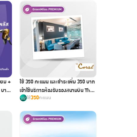
ียม +
ใช้ 350 คะแนน และชำระเพิ่ม 350 บาท
0 บาท
เข้าใช้บริการห้องรับรองสนามบิน The
350
ใช้
คะแนน
Coral Executive Lounge ระหว่าง
ประเทศ ทุกสาขา (ยกเว้น First Class
Lounge) มูลค่า 1,400 บาท สำหรับ
สมาชิกบางจากกรีนไมลส์ พรีเมียม