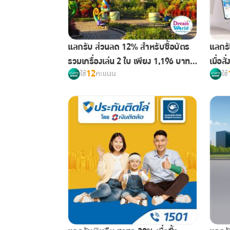
แลกรับ ส่วนลด 12% สำหรับซื้อบัตร
แลกรั
รวมเครื่องเล่น 2 ใบ เพียง 1,196 บาท
เมื่อส
12
ใช้
คะแนน
ใช้
จากปกติ 1,380 บาท สำหรับสมาชิก
ผ่านแ
บางจากกรีนไมลส์
สำหรั