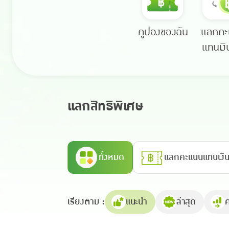
คูปองของฉัน
แลกคะ
แทนเง
แลกสิทธิพิเศษ
ทั้งหมด
แลกคะแนนแทนเงิ
เรียงตาม :
แนะนำ
ล่าสุด