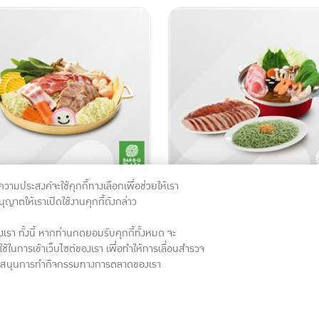
ความประสงค์จะใช้คุกกี้ทางเลือกเพื่อช่วยให้เรา
บโค้ดส่วนลด Bar B Q Plaza
แลกรับโค้ดส่วนลด MK มูลค่า 1
ุญาตให้เราเปิดใช้งานคุกกี้ดังกล่าว
า 100 บาท สำหรับสมาชิกบางจา
บาท สำหรับสมาชิกบางจากกรีนไ
499
499
งเรา ทั้งนี้ หากท่านกดยอมรับคุกกี้ทั้งหมด จะ
คะแนน
ใช้
คะแนน
ไมลส์
้ในการเข้าเว็บไซต์ของเรา เพื่อทำให้การเลื่อนสำรวจ
่อสนับสนุนการทำกิจกรรมทางการตลาดของเรา