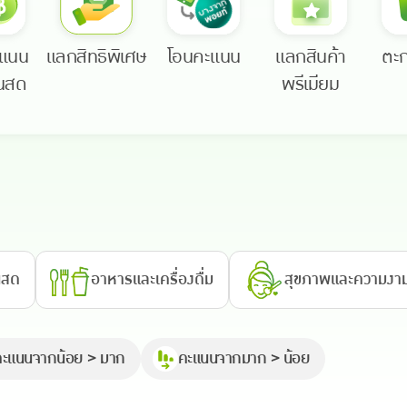
แนน
แลกสิทธิพิเศษ
โอนคะแนน
แลกสินค้า
ตะก
ินสด
พรีเมียม
นสด
อาหารและเครื่องดื่ม
สุขภาพและความงา
คะแนนจากน้อย > มาก
คะแนนจากมาก > น้อย