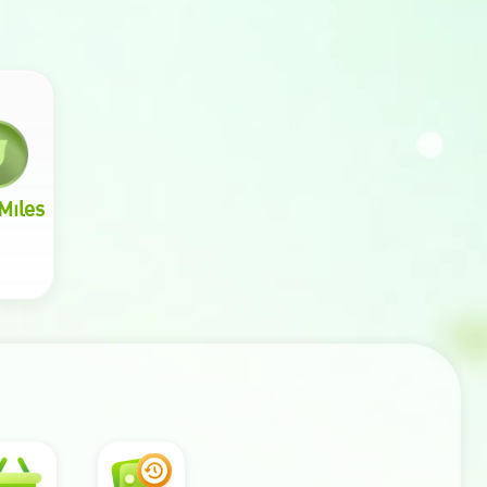
Miles