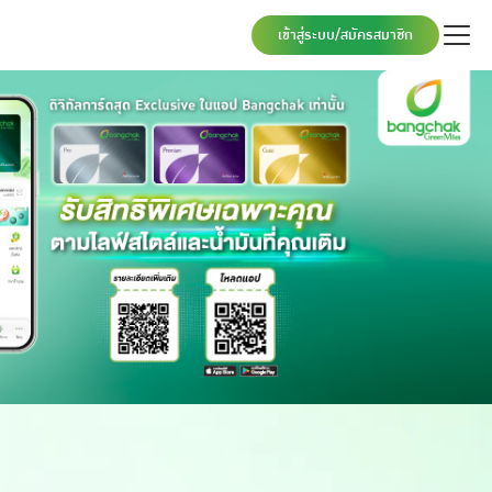
เข้าสู่ระบบ/สมัครสมาชิก