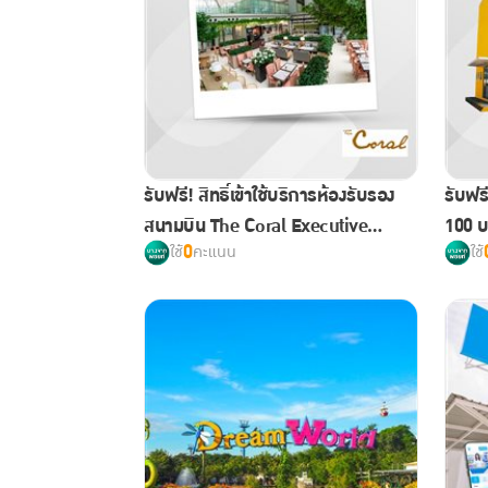
รับฟรี! สิทธิ์เข้าใช้บริการห้องรับรอง
รับฟร
สนามบิน The Coral Executive
100 
0
ใช้
คะแนน
ใช้
Lounge ภายในประเทศทุกสาขา
รีนไมล
(ยกเว้น First Class Lounge) มูลค่า
1,200 บาท สำหรับสมาชิกบางจากก
รีนไมลส์ พรีเมียม