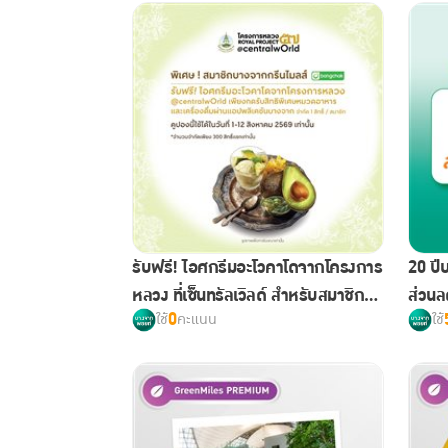
รับฟรี! ไอศกรีมอะโวคาโดจากโครงการ
20 ปี
หลวง ที่เซ็นทรัลเวิลด์ สำหรับสมาชิก
ส่วนล
0
ใช้
คะแนน
ใช้
บางจากกรีนไมลส์