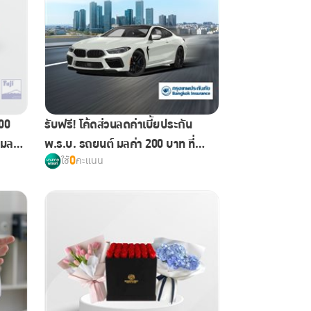
100
รับฟรี! โค้ดส่วนลดค่าเบี้ยประกัน
มลส์
พ.ร.บ. รถยนต์ มูลค่า 200 บาท ที่
0
ใช้
คะแนน
กรุงเทพประกันภัย สำหรับสมาชิกบาง
จากกรีนไมลส์ พรีเมียม